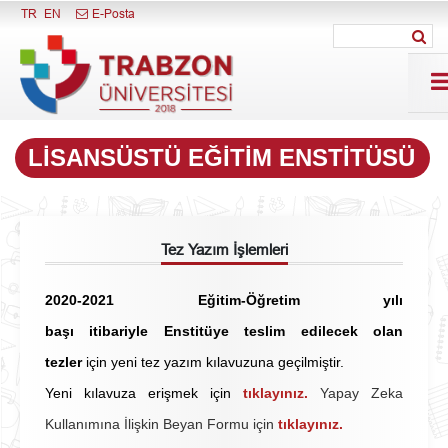
Menüyü Kapat
TR
EN
E-Posta
LISANSÜSTÜ EĞITIM ENSTITÜSÜ
Tez Yazım İşlemleri
2020-2021 Eğitim-Öğretim yılı
başı itibariyle Enstitüye teslim edilecek olan
tezler
için yeni tez yazım
kılavuzuna geçilmiştir.
Yeni kılavuza erişmek için
tıklayınız.
Yapay Zeka
Kullanımına İlişkin Beyan Formu için
tıklayınız.