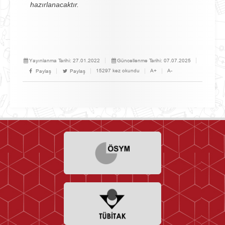
hazırlanacaktır.
Yayınlanma Tarihi:
27.01.2022
Güncellenme Tarihi:
07.07.2025
15297 kez okundu
A+
A-
Paylaş
Paylaş